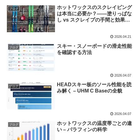
ホットワックスのスクレイピング
ブログ
は本当に必要か？——塗りっぱな
し vs スクレイプの手間と効果を
比較
2026.04.21
スキー・スノーボードの滑走性能
ブログ
を確認する方法
2026.04.07
HEADスキー板のソール性能を読
ブログ
み解く – UHM C Baseの全貌
2026.04.07
ホットワックスの温度帯ごとの違
ブログ
い – パラフィンの科学