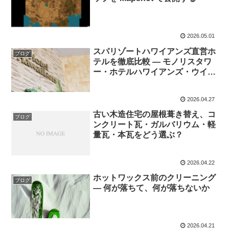
2026.05.01
スパリゾートハワイアンズ直営ホ
ブログ
テルを徹底比較 — モノリスタワ
ー・ホテルハワイアンズ・ウイル
ポート・クレスト館・マウナヴィ
レッジの選び方
2026.04.27
古い木造住宅の屋根葺き替え、コ
ブログ
ンクリート瓦・ガルバリウム・軽
量瓦・本瓦をどう選ぶ？
2026.04.22
ホットワックス前のクリーニング
ブログ
— 何が落ちて、何が落ちないか
2026.04.21