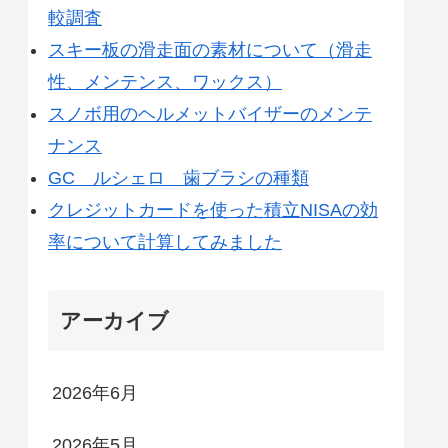
較調査
スキー板の滑走面の素材について（滑走
性、メンテンス、ワックス）
スノボ用のヘルメットバイザーのメンテ
ナンス
GC ルシェロ 歯ブラシの種類
クレジットカードを使った積立NISAの効
率について計算してみました
アーカイブ
2026年6月
2026年5月