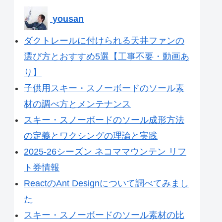
yousan
ダクトレールに付けられる天井ファンの
選び方とおすすめ5選【工事不要・動画あ
り】
子供用スキー・スノーボードのソール素
材の調べ方とメンテナンス
スキー・スノーボードのソール成形方法
の定義とワクシングの理論と実践
2025-26シーズン ネコママウンテン リフ
ト券情報
ReactのAnt Designについて調べてみまし
た
スキー・スノーボードのソール素材の比