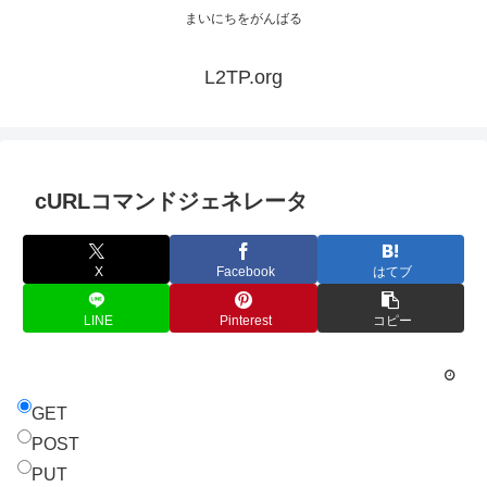
まいにちをがんばる
L2TP.org
cURLコマンドジェネレータ
X
Facebook
はてブ
LINE
Pinterest
コピー
GET
POST
PUT