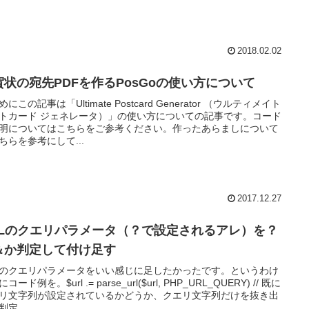
2018.02.02
賀状の宛先PDFを作るPosGoの使い方について
にこの記事は「Ultimate Postcard Generator （ウルティメイト
トカード ジェネレータ）」の使い方についての記事です。コード
明についてはこちらをご参考ください。作ったあらましについて
ちらを参考にして...
2017.12.27
RLのクエリパラメータ（？で設定されるアレ）を？
＆か判定して付け足す
Lのクエリパラメータをいい感じに足したかったです。というわけ
コード例を。$url .= parse_url($url, PHP_URL_QUERY) // 既に
リ文字列が設定されているかどうか、クエリ文字列だけを抜き出
定...