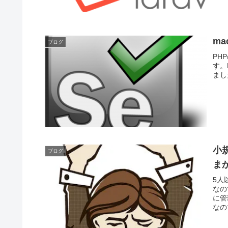
ma
ブログ
PH
す。
ました
小規
ブログ
ま
5人
なの
に管
なの