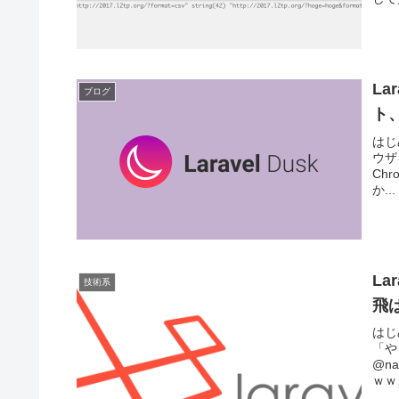
La
ブログ
ト
はじ
ウザを
Ch
か...
La
技術系
飛
はじ
「や
@n
ｗｗ