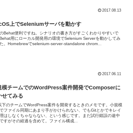
2017.08.13
cOS上でSeleniumサーバを動かす
PのBehat便利ですね。シナリオの書き方がすごくわかりやすいで
Behat用にローカル開発用の環境でSelenium Serverを動かしてみ
。Homebrewでselenium-server-standalone chrom...
2017.06.11
模チームでのWordPress案件開発でComposerに
かせてみる
以下のチームでWordPress案件を開発するときのメモです。小規模
でファイル同期にあまり手がかけられない、でもGitとかでキレイ
理はしなくちゃならない、という感じです。まだ試行錯誤の途中
ですがその経過を含めて。ファイル構成...