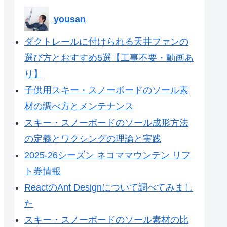
yousan
ダクトレールに付けられる天井ファンの
選び方とおすすめ5選【工事不要・動画あ
り】
子供用スキー・スノーボードのソール素
材の調べ方とメンテナンス
スキー・スノーボードのソール成形方法
の定義とワクシングの理論と実践
2025-26シーズン ネコママウンテン リフ
ト券情報
ReactのAnt Designについて調べてみまし
た
スキー・スノーボードのソール素材の比