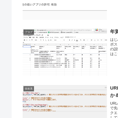
年
ブログ
はじめ
ポス
の説
はこ
U
技術系
か
UR
で先に
クエ
して判