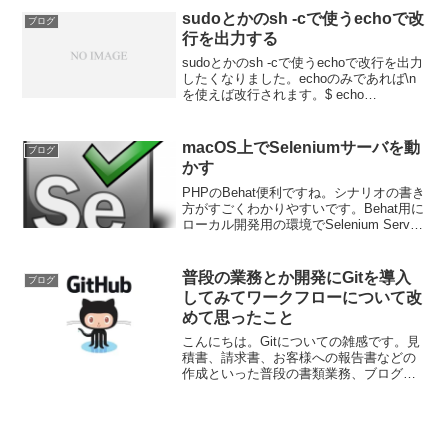
人、書いてきた人って多くはないですよ
sudoとかのsh -cで使うechoで改
ブログ
ね。外注でお願いした...
行を出力する
sudoとかのsh -cで使うechoで改行を出力
したくなりました。echoのみであれば\n
を使えば改行されます。$ echo
"\nLimitNOFILE=1006500\nLimitNPROC=
1006500"リダイレクトで書き出しを行...
macOS上でSeleniumサーバを動
ブログ
かす
PHPのBehat便利ですね。シナリオの書き
方がすごくわかりやすいです。Behat用に
ローカル開発用の環境でSelenium Server
を動かしてみました。Homebrewで
selenium-server-standalone chrom...
普段の業務とか開発にGitを導入
ブログ
してみてワークフローについて改
めて思ったこと
こんにちは。Gitについての雑感です。見
積書、請求書、お客様への報告書などの
作成といった普段の書類業務、ブログや
Qiitaの記事、小さいテストコード、テス
トプロジェクト、個人的な写真とか画像
関連（といっても数100kb程度）をGitで
管理し...