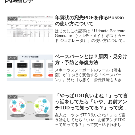
年賀状の宛先PDFを作るPosGo
ブログ
の使い方について
はじめにこの記事は「Ultimate Postcard
Generator （ウルティメイト ポストカー
ド ジェネレータ）」の使い方についての
記事です。コードの説明についてはこち
らをご参考ください。作ったあらましに
ついてはこちらを参考にして...
ベースバーンとは？原因・見分け
ブログ
方・予防と修復方法
スキーやスノーボードのソール（滑走
面）が白っぽく変色する「ベースバー
ン」。見た目も悪く、滑走性能も大きく
低下します。この記事では、ベースバー
ンの科学的なメカニズムから見分け方、
予防法、修復方法までを解説します。関
「やっぱTDD良いよね！」って言
ブログ
連記事：スキー・スノーボード...
う話をしてたら「いや、お前アン
チTDDって知ってる？」って突っ
込まれました
友人と「やっぱTDD良いよね！」って言
う話をしてたら「いや、お前アンチTDD
って知ってる？」って突っ込まれまし
た。すみません知らなかったです…！!確
かに職業プログラマさんでテスト書ける