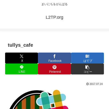
まいにちをがんばる
L2TP.org
tullys_cafe
X
Facebook
はてブ
LINE
Pinterest
コピー
2017.07.24