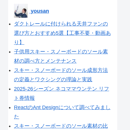
yousan
ダクトレールに付けられる天井ファンの
選び方とおすすめ5選【工事不要・動画あ
り】
子供用スキー・スノーボードのソール素
材の調べ方とメンテナンス
スキー・スノーボードのソール成形方法
の定義とワクシングの理論と実践
2025-26シーズン ネコママウンテン リフ
ト券情報
ReactのAnt Designについて調べてみまし
た
スキー・スノーボードのソール素材の比