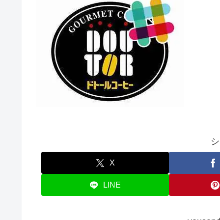
シ
X
LINE