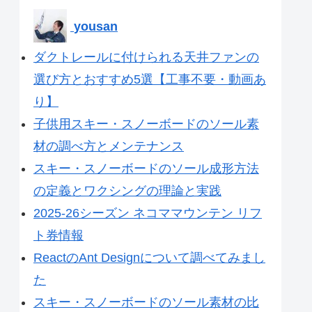
yousan
ダクトレールに付けられる天井ファンの
選び方とおすすめ5選【工事不要・動画あ
り】
子供用スキー・スノーボードのソール素
材の調べ方とメンテナンス
スキー・スノーボードのソール成形方法
の定義とワクシングの理論と実践
2025-26シーズン ネコママウンテン リフ
ト券情報
ReactのAnt Designについて調べてみまし
た
スキー・スノーボードのソール素材の比