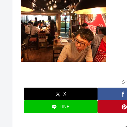
シ
X
LINE