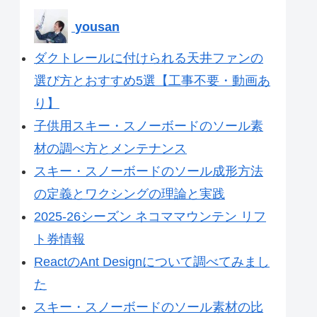
yousan
ダクトレールに付けられる天井ファンの
選び方とおすすめ5選【工事不要・動画あ
り】
子供用スキー・スノーボードのソール素
材の調べ方とメンテナンス
スキー・スノーボードのソール成形方法
の定義とワクシングの理論と実践
2025-26シーズン ネコママウンテン リフ
ト券情報
ReactのAnt Designについて調べてみまし
た
スキー・スノーボードのソール素材の比