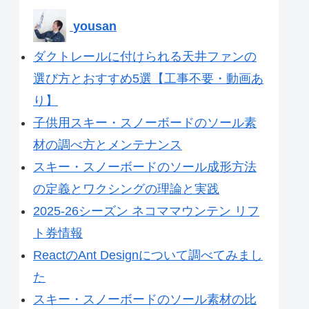
yousan
ダクトレールに付けられる天井ファンの
選び方とおすすめ5選【工事不要・動画あ
り】
子供用スキー・スノーボードのソール素
材の調べ方とメンテナンス
スキー・スノーボードのソール成形方法
の定義とワクシングの理論と実践
2025-26シーズン ネコママウンテン リフ
ト券情報
ReactのAnt Designについて調べてみまし
た
スキー・スノーボードのソール素材の比