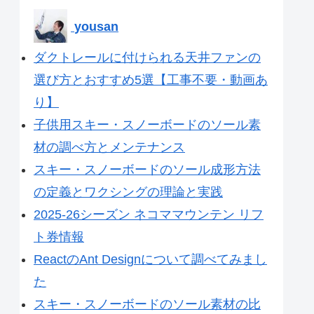
yousan
ダクトレールに付けられる天井ファンの
選び方とおすすめ5選【工事不要・動画あ
り】
子供用スキー・スノーボードのソール素
材の調べ方とメンテナンス
スキー・スノーボードのソール成形方法
の定義とワクシングの理論と実践
2025-26シーズン ネコママウンテン リフ
ト券情報
ReactのAnt Designについて調べてみまし
た
スキー・スノーボードのソール素材の比