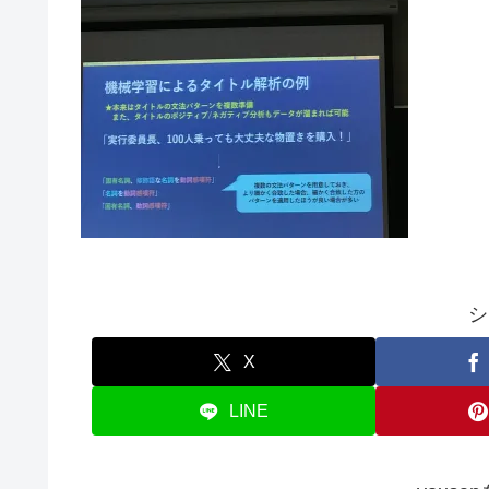
シ
X
LINE