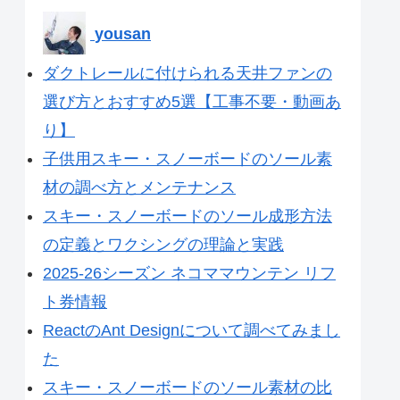
yousan
ダクトレールに付けられる天井ファンの
選び方とおすすめ5選【工事不要・動画あ
り】
子供用スキー・スノーボードのソール素
材の調べ方とメンテナンス
スキー・スノーボードのソール成形方法
の定義とワクシングの理論と実践
2025-26シーズン ネコママウンテン リフ
ト券情報
ReactのAnt Designについて調べてみまし
た
スキー・スノーボードのソール素材の比