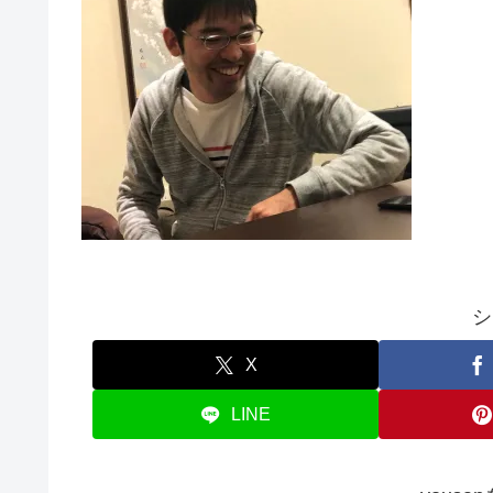
シ
X
LINE