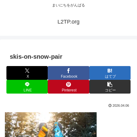
まいにちをがんばる
L2TP.org
skis-on-snow-pair
X
Facebook
はてブ
LINE
Pinterest
コピー
2026.04.06