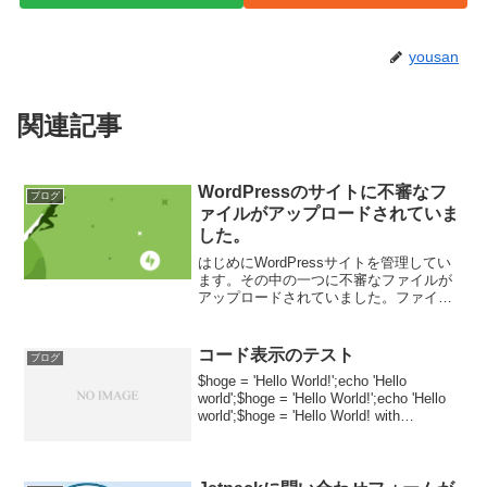
yousan
関連記事
WordPressのサイトに不審なフ
ブログ
ァイルがアップロードされていま
した。
はじめにWordPressサイトを管理してい
ます。その中の一つに不審なファイルが
アップロードされていました。ファイル
は管理画面からたどる「メディア」にあ
りました。wpsec.zipという名前です。中
身を確認するzipの中身を確認したとこ
コード表示のテスト
ブログ
ろ、...
$hoge = 'Hello World!';echo 'Hello
world';$hoge = 'Hello World!';echo 'Hello
world';$hoge = 'Hello World! with
colomn';e...