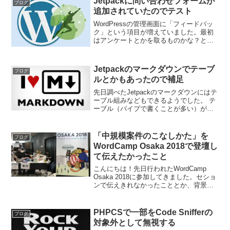
Jetpackに問い合わせフォームが
ブログ
追加されていたのでテスト
WordPressの管理画面に「フィードバッ
ク」という項目が増えていました。最初
はアンケートとかを取るものかな？と思
っていたのですがどうやら問い合わせフ
ォームでした。恐らくこの機能だと思い
ます。WordPressで問い合わせフォーム
Jetpackのマークダウンでテーブ
ブログ
といえば...
ルとかもあったので補足
先日調べたJetpackのマークダウンにはテ
ーブル組みなどもできるようでした。 テ
ーブル（パイプで書くことが多い）が無
いのは地味に困りますね。その部分だけ
他のプラグインを入れると良いかなと思
います。嘘ですね。できました。ただ
「中規模案件のこなしかた」を
ブログ
WordPres...
WordCamp Osaka 2018で登壇し
て伝えたかったこと
こんにちは！先日行われたWordCamp
Osaka 2018に参加してきました。セショ
ンで伝えきれなかったこととか、背景と
かについてフォローしたいなと思いまし
た。自分のセション僕は今回「中規模案
件のこなしかた」ということで登壇して
PHPCSで一部をCode Snifferの
ブログ
きました...
対象外として無視する